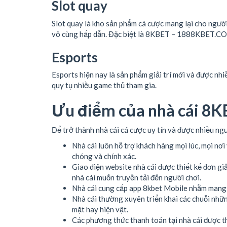
Slot quay
Slot quay là kho sản phẩm cá cược mang lại cho người 
vô cùng hấp dẫn. Đặc biệt là 8KBET – 1888KBET.COM
Esports
Esports hiện nay là sản phẩm giải trí mới và được n
quy tụ nhiều game thủ tham gia.
Ưu điểm của nhà cái 8
Để trở thành nhà cái cá cược uy tín và được nhiều ng
Nhà cái luôn hỗ trợ khách hàng mọi lúc, mọi nơ
chóng và chính xác.
Giao diện website nhà cái được thiết kế đơn gi
nhà cái muốn truyền tải đến người chơi.
Nhà cái cung cấp app 8kbet Mobile nhằm mang l
Nhà cái thường xuyên triển khai các chuỗi nhữn
mặt hay hiện vật.
Các phương thức thanh toán tại nhà cái được th