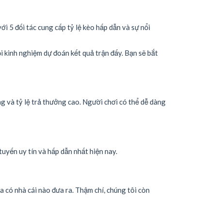
ới 5 đối tác cung cấp tỷ lệ kèo hấp dẫn và sự nổi
ỏi kinh nghiệm dự đoán kết quả trận đấy. Bạn sẽ bắt
ng và tỷ lệ trả thưởng cao. Người chơi có thể dễ dàng
yến uy tín và hấp dẫn nhất hiện nay.
 có nhà cái nào đưa ra. Thậm chí, chúng tôi còn