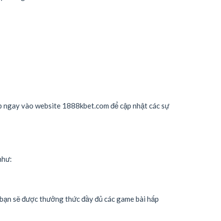
ập ngay vào website 1888kbet.com để cập nhật các sự
như:
, bạn sẽ được thưởng thức đầy đủ các game bài hấp