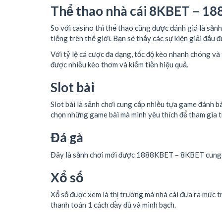
Thể thao nhà cái 8KBET – 1
So với casino thì thể thao cũng được đánh giá là sảnh
tiếng trên thế giới. Bạn sẽ thấy các sự kiện giải đấu 
Với tỷ lệ cá cược đa dạng, tốc độ kèo nhanh chóng và 
được nhiều kèo thơm và kiếm tiền hiệu quả.
Slot bài
Slot bài là sảnh chơi cung cấp nhiều tựa game đánh b
chọn những game bài mà mình yêu thích để tham gia t
Đá gà
Đây là sảnh chơi mới được 1888KBET – 8KBET cung cấp
Xổ số
Xổ số được xem là thị trường mà nhà cái đưa ra mức t
thanh toán 1 cách đầy đủ và minh bạch.